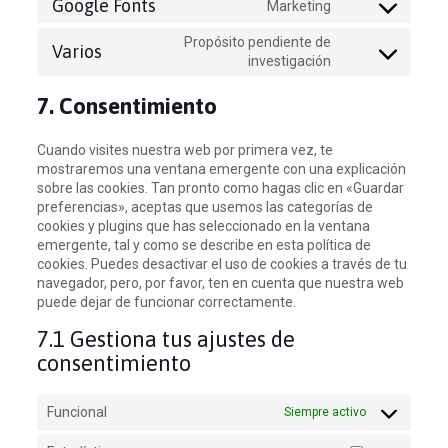
Google Fonts
Marketing
service
Consent
google-
to
Propósito pendiente de
analytics
Varios
service
Consent
investigación
google-
to
fonts
service
7. Consentimiento
varios
Cuando visites nuestra web por primera vez, te
mostraremos una ventana emergente con una explicación
sobre las cookies. Tan pronto como hagas clic en «Guardar
preferencias», aceptas que usemos las categorías de
cookies y plugins que has seleccionado en la ventana
emergente, tal y como se describe en esta política de
cookies. Puedes desactivar el uso de cookies a través de tu
navegador, pero, por favor, ten en cuenta que nuestra web
puede dejar de funcionar correctamente.
7.1 Gestiona tus ajustes de
consentimiento
Funcional
Siempre activo