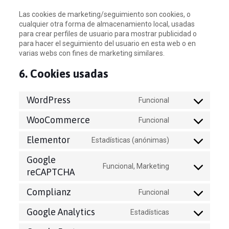
Las cookies de marketing/seguimiento son cookies, o
cualquier otra forma de almacenamiento local, usadas
para crear perfiles de usuario para mostrar publicidad o
para hacer el seguimiento del usuario en esta web o en
varias webs con fines de marketing similares.
6. Cookies usadas
WordPress
Funcional
Consent
to
WooCommerce
Funcional
service
Consent
wordpress
to
Elementor
Estadísticas (anónimas)
service
Consent
woocommerce
to
Google
service
Funcional, Marketing
Consent
reCAPTCHA
elementor
to
service
Complianz
Funcional
Consent
google-
to
recaptcha
Google Analytics
Estadísticas
service
Consent
complianz
to