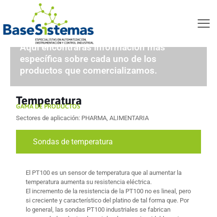
Productos temperatura
Aquí encontrarás información más
específica sobre cada uno de los
productos que comercializamos.
Temperatura
GAMA DE PRODUCTOS
Sectores de aplicación: PHARMA, ALIMENTARIA
Sondas de temperatura
El PT100 es un sensor de temperatura que al aumentar la
temperatura aumenta su resistencia eléctrica.
El incremento de la resistencia de la PT100 no es lineal, pero
si creciente y característico del platino de tal forma que. Por
lo general, las sondas PT100 industriales se fabrican