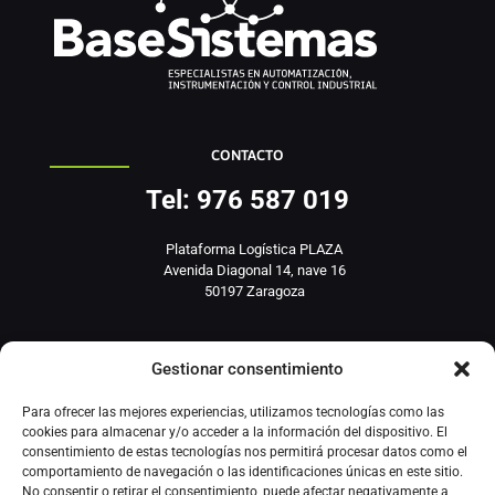
CONTACTO
Tel: 976 587 019
Plataforma Logística PLAZA
Avenida Diagonal 14, nave 16
50197 Zaragoza
info@basesistemas.com
Gestionar consentimiento
INFORMACIÓN RELEVANTE
Para ofrecer las mejores experiencias, utilizamos tecnologías como las
cookies para almacenar y/o acceder a la información del dispositivo. El
consentimiento de estas tecnologías nos permitirá procesar datos como el
Producto
comportamiento de navegación o las identificaciones únicas en este sitio.
No consentir o retirar el consentimiento, puede afectar negativamente a