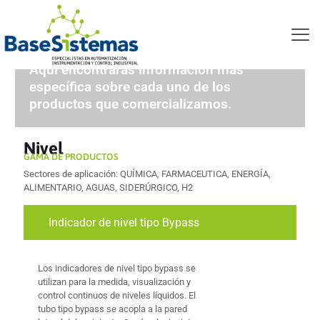
Productos nivel
Aquí encontrarás información más
específica sobre cada uno de los
productos que comercializamos.
Nivel
GAMA DE PRODUCTOS
Sectores de aplicación: QUÍMICA, FARMACEUTICA, ENERGÍA,
ALIMENTARIO, AGUAS, SIDERÚRGICO, H2
Indicador de nivel tipo Bypass
Los indicadores de nivel tipo bypass se
utilizan para la medida, visualización y
control continuos de niveles líquidos. El
tubo tipo bypass se acopla a la pared