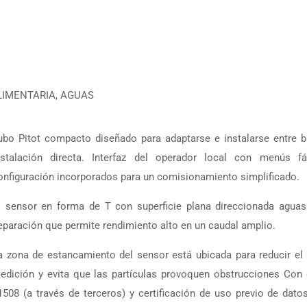
 ALIMENTARIA, AGUAS
ubo Pitot compacto diseñado para adaptarse e instalarse entre b
nstalación directa. Interfaz del operador local con menús 
onfiguración incorporados para un comisionamiento simplificado.
l sensor en forma de T con superficie plana direccionada aguas 
eparación que permite rendimiento alto en un caudal amplio.
a zona de estancamiento del sensor está ubicada para reducir el 
edición y evita que las partículas provoquen obstrucciones Con c
1508 (a través de terceros) y certificación de uso previo de dat