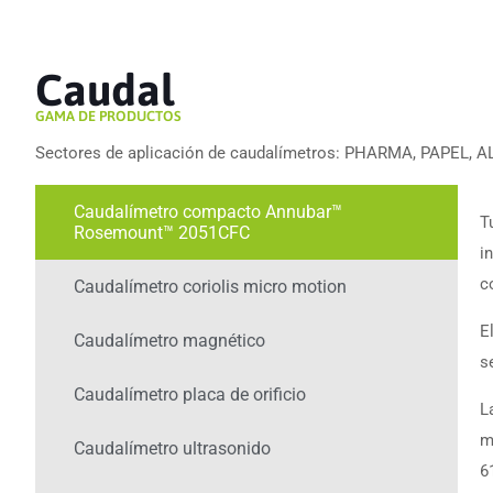
Caudal
GAMA DE PRODUCTOS
Sectores de aplicación de caudalímetros: PHARMA, PAPEL,
Caudalímetro compacto Annubar™
T
Rosemount™ 2051CFC
i
c
Caudalímetro coriolis micro motion
E
Caudalímetro magnético
s
Caudalímetro placa de orificio
L
m
Caudalímetro ultrasonido
6