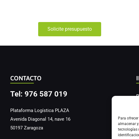
Solicite presupuesto
CONTACTO
Tel: 976 587 019
P
A
Plataforma Logística PLAZA
Para ofrecer
Avenida Diagonal 14, nave 16
I
almacenar y/
50197 Zaragoza
tecnologías
identificacio