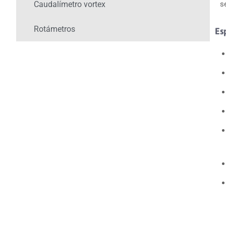
Caudalímetro vortex
s
Rotámetros
Es