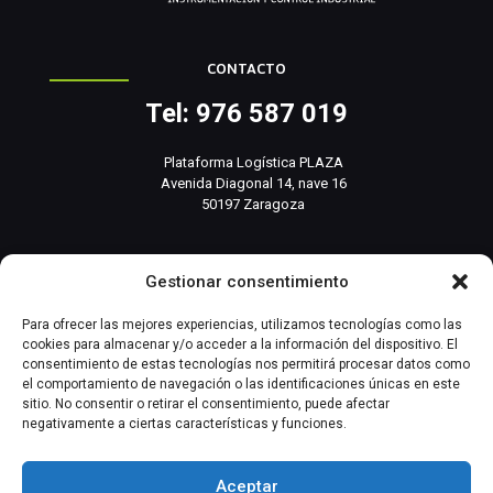
CONTACTO
Tel: 976 587 019
Plataforma Logística PLAZA
Avenida Diagonal 14, nave 16
50197 Zaragoza
info@basesistemas.com
Gestionar consentimiento
INFORMACIÓN RELEVANTE
Para ofrecer las mejores experiencias, utilizamos tecnologías como las
cookies para almacenar y/o acceder a la información del dispositivo. El
consentimiento de estas tecnologías nos permitirá procesar datos como
Producto
el comportamiento de navegación o las identificaciones únicas en este
sitio. No consentir o retirar el consentimiento, puede afectar
negativamente a ciertas características y funciones.
Automatización Industrial
Instrumentación Industrial
Aceptar