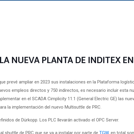
 LA NUEVA PLANTA DE INDITEX E
que prevé ampliar en 2023 sus instalaciones en la Plataforma logíst
uevos empleos directos y 750 indirectos, es necesario incluir esta nue
mplementar en el SCADA Cimplicity 11.1 (General Electric GE) las nue
ara la implementación del nuevo Multisuttle de PRC.
finidos de Dürkopp. Los PLC llevarán activado el OPC Server.
l shuttle de PRC que se va a instalar por parte de
TGW
, en total so