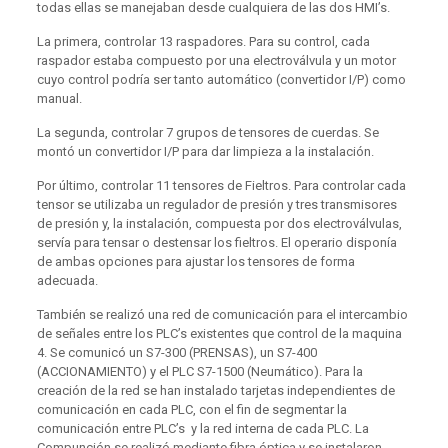
todas ellas se manejaban desde cualquiera de las dos HMI’s.
La primera, controlar 13 raspadores. Para su control, cada
raspador estaba compuesto por una electroválvula y un motor
cuyo control podría ser tanto automático (convertidor I/P) como
manual.
La segunda, controlar 7 grupos de tensores de cuerdas. Se
montó un convertidor I/P para dar limpieza a la instalación.
Por último, controlar 11 tensores de Fieltros. Para controlar cada
tensor se utilizaba un regulador de presión y tres transmisores
de presión y, la instalación, compuesta por dos electroválvulas,
servía para tensar o destensar los fieltros. El operario disponía
de ambas opciones para ajustar los tensores de forma
adecuada.
También se realizó una red de comunicación para el intercambio
de señales entre los PLC’s existentes que control de la maquina
4. Se comunicó un S7-300 (PRENSAS), un S7-400
(ACCIONAMIENTO) y el PLC S7-1500 (Neumático). Para la
creación de la red se han instalado tarjetas independientes de
comunicación en cada PLC, con el fin de segmentar la
comunicación entre PLC’s y la red interna de cada PLC. La
Compunción se realizó mediante fibra óptica y se instalaron