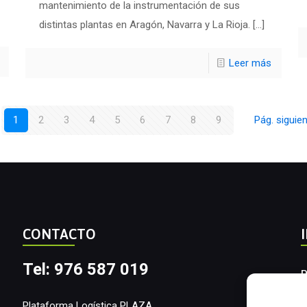
mantenimiento de la instrumentación de sus
distintas plantas en Aragón, Navarra y La Rioja.
[…]
Leer más
1
2
3
4
5
6
7
8
9
Pág. siguie
CONTACTO
Tel: 976 587 019
P
A
Plataforma Logística PLAZA