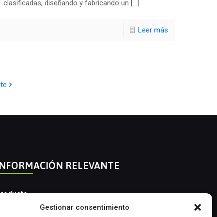
clasificadas, diseñando y fabricando un
[…]
Leer más
nte
INFORMACIÓN RELEVANTE
roducto
Gestionar consentimiento
utomatización Industrial