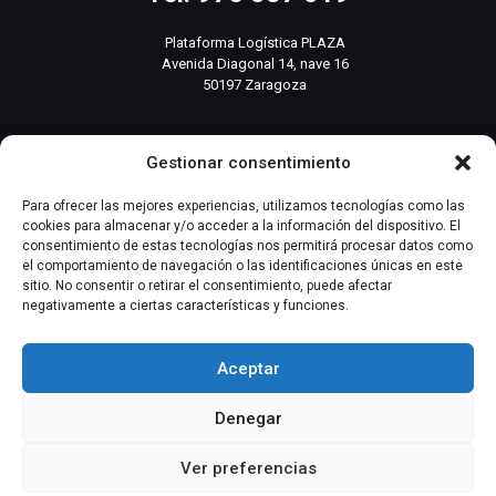
Plataforma Logística PLAZA
Avenida Diagonal 14, nave 16
50197 Zaragoza
info@basesistemas.com
Gestionar consentimiento
INFORMACIÓN RELEVANTE
Para ofrecer las mejores experiencias, utilizamos tecnologías como las
cookies para almacenar y/o acceder a la información del dispositivo. El
consentimiento de estas tecnologías nos permitirá procesar datos como
Producto
el comportamiento de navegación o las identificaciones únicas en este
sitio. No consentir o retirar el consentimiento, puede afectar
negativamente a ciertas características y funciones.
Automatización Industrial
Instrumentación Industrial
Aceptar
Denegar
Copyright © 2023 Base Sistemas | Todos los derechos
Ver preferencias
reservados | Por
WaysIT
Condiciones de
Compra
/
Venta
·
Seguridad y Salud
·
Política de