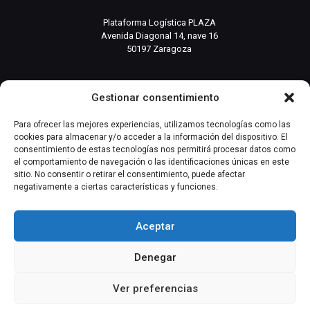
Plataforma Logística PLAZA
Avenida Diagonal 14, nave 16
50197 Zaragoza
info@basesistemas.com
Gestionar consentimiento
INFORMACIÓN RELEVANTE
Para ofrecer las mejores experiencias, utilizamos tecnologías como las
cookies para almacenar y/o acceder a la información del dispositivo. El
consentimiento de estas tecnologías nos permitirá procesar datos como
Producto
el comportamiento de navegación o las identificaciones únicas en este
sitio. No consentir o retirar el consentimiento, puede afectar
negativamente a ciertas características y funciones.
Automatización Industrial
Instrumentación Industrial
Aceptar
Denegar
Copyright © 2023 Base Sistemas | Todos los derechos
Ver preferencias
reservados | Por
WaysIT
Condiciones de
Compra
/
Venta
·
Seguridad y Salud
·
Política de