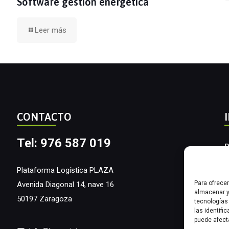
Software gestión energética
Leer más
CONTACTO
Tel: 976 587 019
P
A
Plataforma Logística PLAZA
Para ofrece
Avenida Diagonal 14, nave 16
I
almacenar y
50197 Zaragoza
tecnologías
las identifi
puede afect