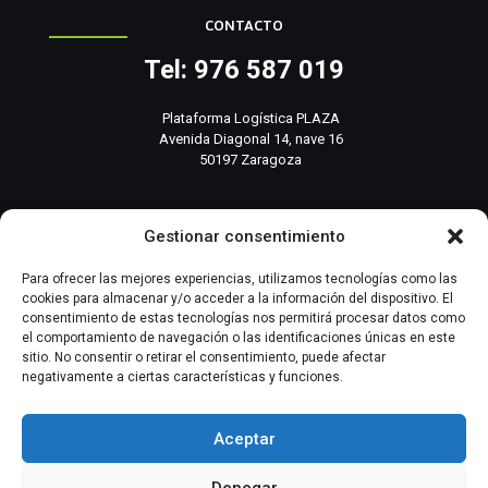
CONTACTO
Tel: 976 587 019
Plataforma Logística PLAZA
Avenida Diagonal 14, nave 16
50197 Zaragoza
info@basesistemas.com
Gestionar consentimiento
INFORMACIÓN RELEVANTE
Para ofrecer las mejores experiencias, utilizamos tecnologías como las
cookies para almacenar y/o acceder a la información del dispositivo. El
consentimiento de estas tecnologías nos permitirá procesar datos como
Producto
el comportamiento de navegación o las identificaciones únicas en este
sitio. No consentir o retirar el consentimiento, puede afectar
negativamente a ciertas características y funciones.
Automatización Industrial
Instrumentación Industrial
Aceptar
Denegar