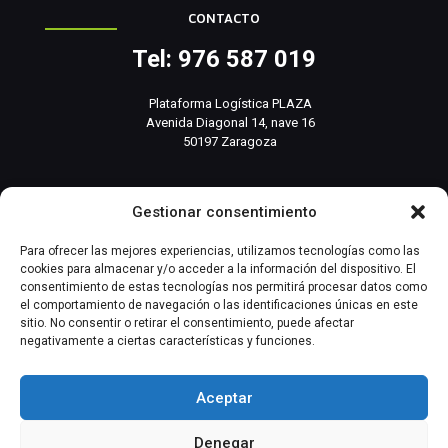
CONTACTO
Tel: 976 587 019
Plataforma Logística PLAZA
Avenida Diagonal 14, nave 16
50197 Zaragoza
info@basesistemas.com
Gestionar consentimiento
INFORMACIÓN RELEVANTE
Para ofrecer las mejores experiencias, utilizamos tecnologías como las
cookies para almacenar y/o acceder a la información del dispositivo. El
consentimiento de estas tecnologías nos permitirá procesar datos como
Producto
el comportamiento de navegación o las identificaciones únicas en este
sitio. No consentir o retirar el consentimiento, puede afectar
negativamente a ciertas características y funciones.
Automatización Industrial
Instrumentación Industrial
Aceptar
Denegar