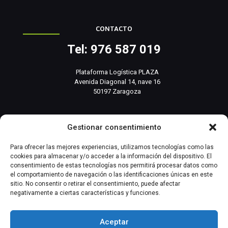
CONTACTO
Tel: 976 587 019
Plataforma Logística PLAZA
Avenida Diagonal 14, nave 16
50197 Zaragoza
info@basesistemas.com
Gestionar consentimiento
INFORMACIÓN RELEVANTE
Para ofrecer las mejores experiencias, utilizamos tecnologías como las
cookies para almacenar y/o acceder a la información del dispositivo. El
consentimiento de estas tecnologías nos permitirá procesar datos como
Producto
el comportamiento de navegación o las identificaciones únicas en este
sitio. No consentir o retirar el consentimiento, puede afectar
negativamente a ciertas características y funciones.
Automatización Industrial
Instrumentación Industrial
Aceptar