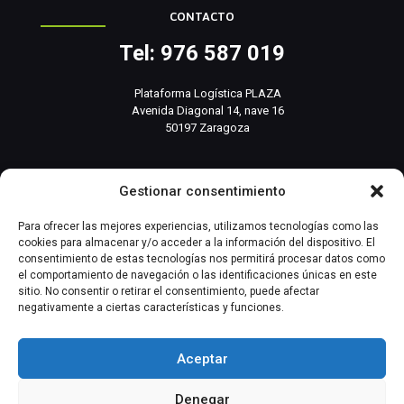
CONTACTO
Tel: 976 587 019
Plataforma Logística PLAZA
Avenida Diagonal 14, nave 16
50197 Zaragoza
info@basesistemas.com
Gestionar consentimiento
INFORMACIÓN RELEVANTE
Para ofrecer las mejores experiencias, utilizamos tecnologías como las
cookies para almacenar y/o acceder a la información del dispositivo. El
consentimiento de estas tecnologías nos permitirá procesar datos como
Producto
el comportamiento de navegación o las identificaciones únicas en este
sitio. No consentir o retirar el consentimiento, puede afectar
negativamente a ciertas características y funciones.
Automatización Industrial
Instrumentación Industrial
Aceptar
Denegar