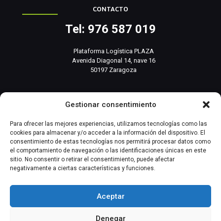
CONTACTO
Tel: 976 587 019
Plataforma Logística PLAZA
Avenida Diagonal 14, nave 16
50197 Zaragoza
info@basesistemas.com
Gestionar consentimiento
INFORMACIÓN RELEVANTE
Para ofrecer las mejores experiencias, utilizamos tecnologías como las
cookies para almacenar y/o acceder a la información del dispositivo. El
consentimiento de estas tecnologías nos permitirá procesar datos como
Producto
el comportamiento de navegación o las identificaciones únicas en este
sitio. No consentir o retirar el consentimiento, puede afectar
negativamente a ciertas características y funciones.
Automatización Industrial
Instrumentación Industrial
Aceptar
Denegar