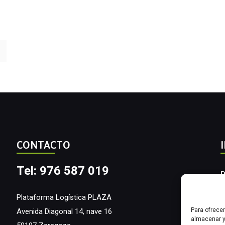
CONTACTO
Tel: 976 587 019
P
A
Plataforma Logística PLAZA
Para ofrece
Avenida Diagonal 14, nave 16
I
almacenar y