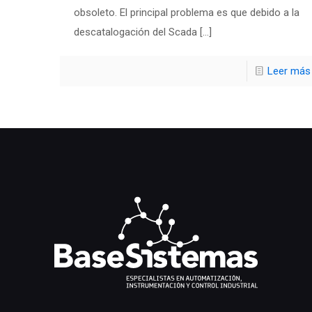
obsoleto. El principal problema es que debido a la
descatalogación del Scada
[…]
Leer más