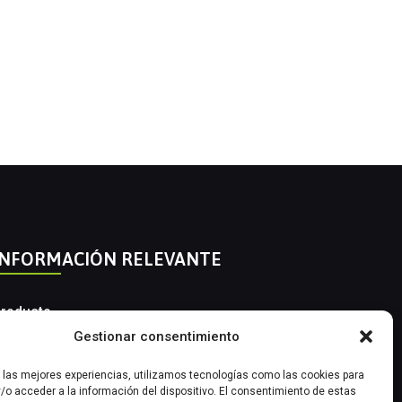
INFORMACIÓN RELEVANTE
roducto
Gestionar consentimiento
utomatización Industrial
r las mejores experiencias, utilizamos tecnologías como las cookies para
nstrumentación Industrial
/o acceder a la información del dispositivo. El consentimiento de estas