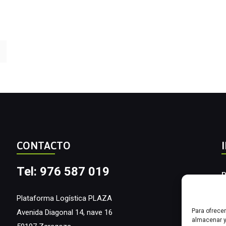
CONTACTO
Tel: 976 587 019
P
A
Plataforma Logística PLAZA
Para ofrece
Avenida Diagonal 14, nave 16
I
almacenar y