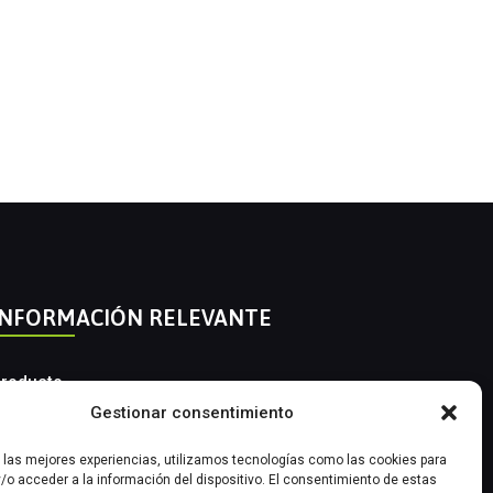
INFORMACIÓN RELEVANTE
roducto
Gestionar consentimiento
utomatización Industrial
r las mejores experiencias, utilizamos tecnologías como las cookies para
nstrumentación Industrial
/o acceder a la información del dispositivo. El consentimiento de estas