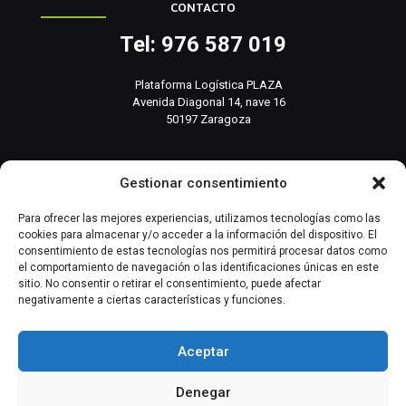
CONTACTO
Tel: 976 587 019
Plataforma Logística PLAZA
Avenida Diagonal 14, nave 16
50197 Zaragoza
info@basesistemas.com
Gestionar consentimiento
INFORMACIÓN RELEVANTE
Para ofrecer las mejores experiencias, utilizamos tecnologías como las
cookies para almacenar y/o acceder a la información del dispositivo. El
consentimiento de estas tecnologías nos permitirá procesar datos como
Producto
el comportamiento de navegación o las identificaciones únicas en este
sitio. No consentir o retirar el consentimiento, puede afectar
negativamente a ciertas características y funciones.
Automatización Industrial
Instrumentación Industrial
Aceptar
Denegar