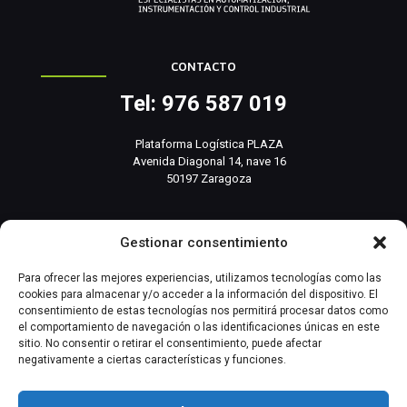
CONTACTO
Tel: 976 587 019
Plataforma Logística PLAZA
Avenida Diagonal 14, nave 16
50197 Zaragoza
info@basesistemas.com
Gestionar consentimiento
INFORMACIÓN RELEVANTE
Para ofrecer las mejores experiencias, utilizamos tecnologías como las
cookies para almacenar y/o acceder a la información del dispositivo. El
consentimiento de estas tecnologías nos permitirá procesar datos como
Producto
el comportamiento de navegación o las identificaciones únicas en este
sitio. No consentir o retirar el consentimiento, puede afectar
negativamente a ciertas características y funciones.
Automatización Industrial
Instrumentación Industrial