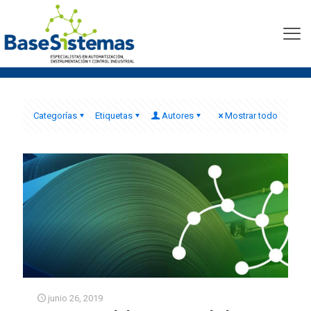
migración de Bobinadora
MP6
Categorías
Etiquetas
Autores
Mostrar todo
junio 26, 2019