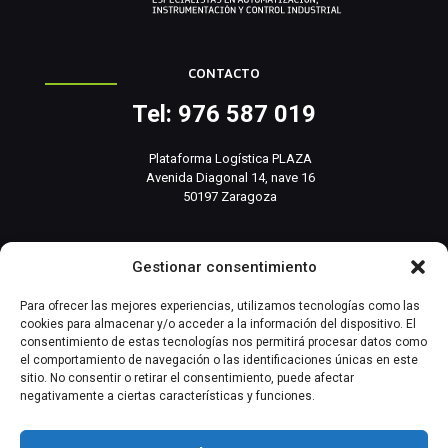
CONTACTO
Tel: 976 587 019
Plataforma Logística PLAZA
Avenida Diagonal 14, nave 16
50197 Zaragoza
info@basesistemas.com
Gestionar consentimiento
INFORMACIÓN RELEVANTE
Para ofrecer las mejores experiencias, utilizamos tecnologías como las
cookies para almacenar y/o acceder a la información del dispositivo. El
consentimiento de estas tecnologías nos permitirá procesar datos como
Producto
el comportamiento de navegación o las identificaciones únicas en este
sitio. No consentir o retirar el consentimiento, puede afectar
negativamente a ciertas características y funciones.
Automatización Industrial
Instrumentación Industrial