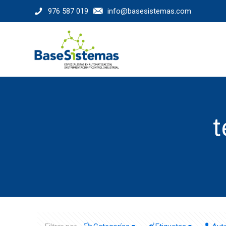
976 587 019
info@basesistemas.com
t