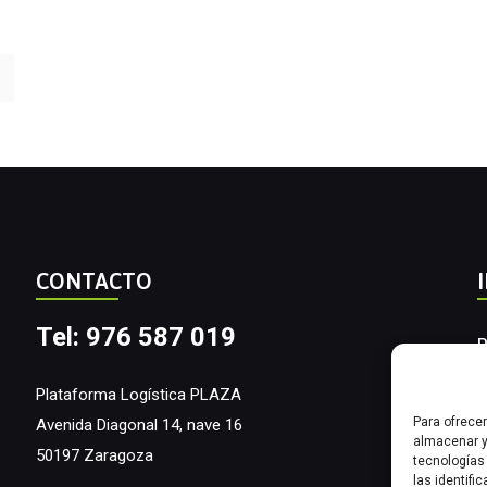
CONTACTO
Tel: 976 587 019
P
A
Plataforma Logística PLAZA
Para ofrece
Avenida Diagonal 14, nave 16
I
almacenar y
50197 Zaragoza
tecnologías
las identifi