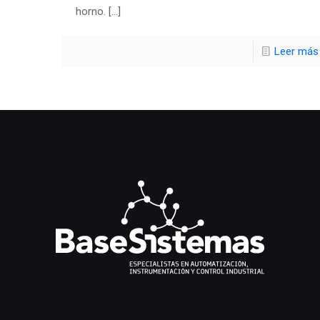
horno.
[…]
Leer más