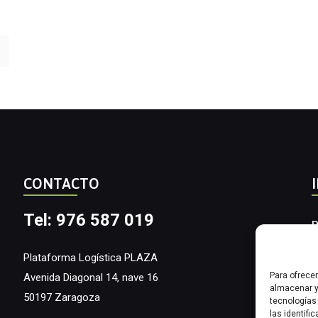
CONTACTO
Tel: 976 587 019
P
A
Plataforma Logística PLAZA
Para ofrece
Avenida Diagonal 14, nave 16
I
almacenar y
50197 Zaragoza
tecnologías
las identifi