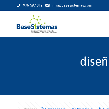
976 587 019
info@basesistemas.com
diseñ