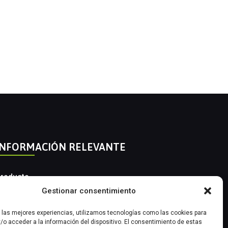
INFORMACIÓN RELEVANTE
roducto
Gestionar consentimiento
utomatización Industrial
r las mejores experiencias, utilizamos tecnologías como las cookies para
nstrumentación Industrial
/o acceder a la información del dispositivo. El consentimiento de estas