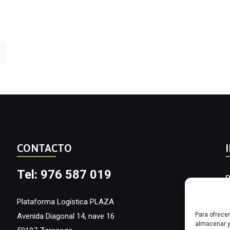
CONTACTO
Tel: 976 587 019
P
A
Plataforma Logística PLAZA
Para ofrece
Avenida Diagonal 14, nave 16
I
almacenar y