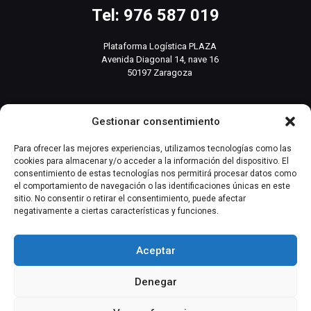
Tel: 976 587 019
Plataforma Logística PLAZA
Avenida Diagonal 14, nave 16
50197 Zaragoza
info@basesistemas.com
Gestionar consentimiento
INFORMACIÓN RELEVANTE
Para ofrecer las mejores experiencias, utilizamos tecnologías como las
cookies para almacenar y/o acceder a la información del dispositivo. El
consentimiento de estas tecnologías nos permitirá procesar datos como
Producto
el comportamiento de navegación o las identificaciones únicas en este
sitio. No consentir o retirar el consentimiento, puede afectar
negativamente a ciertas características y funciones.
Automatización Industrial
Instrumentación Industrial
Aceptar
Denegar
Copyright © 2023 Base Sistemas | Todos los derechos