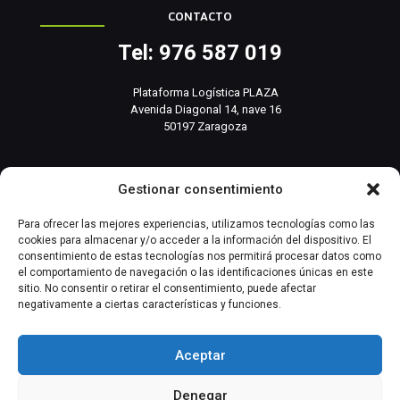
CONTACTO
Tel: 976 587 019
Plataforma Logística PLAZA
Avenida Diagonal 14, nave 16
50197 Zaragoza
info@basesistemas.com
Gestionar consentimiento
INFORMACIÓN RELEVANTE
Para ofrecer las mejores experiencias, utilizamos tecnologías como las
cookies para almacenar y/o acceder a la información del dispositivo. El
consentimiento de estas tecnologías nos permitirá procesar datos como
Producto
el comportamiento de navegación o las identificaciones únicas en este
sitio. No consentir o retirar el consentimiento, puede afectar
negativamente a ciertas características y funciones.
Automatización Industrial
Instrumentación Industrial
Aceptar
Denegar