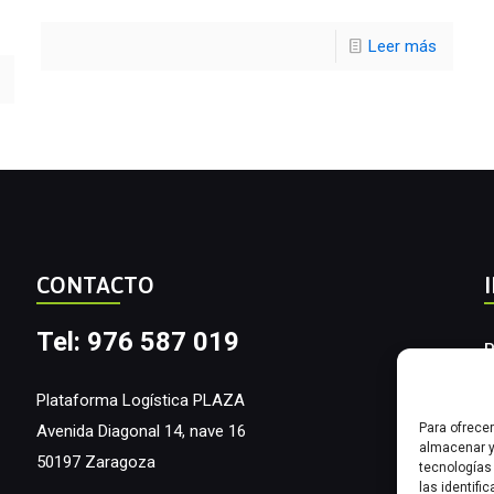
Leer más
CONTACTO
Tel: 976 587 019
P
A
Plataforma Logística PLAZA
Para ofrece
Avenida Diagonal 14, nave 16
I
almacenar y
50197 Zaragoza
tecnologías
las identifi