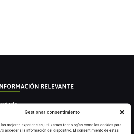
INFORMACIÓN RELEVANTE
roducto
Gestionar consentimiento
utomatización Industrial
r las mejores experiencias, utilizamos tecnologías como las cookies para
nstrumentación Industrial
/o acceder a la información del dispositivo. El consentimiento de estas