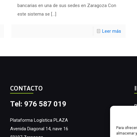
bancarias en una de sus sedes en Zaragoza Con
este sistema se
[…]
Leer más
CONTACTO
Tel: 976 587 019
P
A
Plataforma Logística PLAZA
Para ofrece
Avenida Diagonal 14, nave 16
I
almacenar y