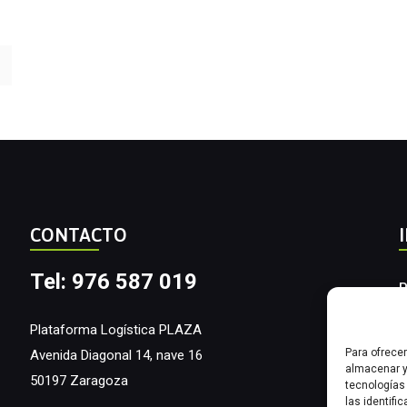
CONTACTO
Tel: 976 587 019
P
A
Plataforma Logística PLAZA
Para ofrece
Avenida Diagonal 14, nave 16
I
almacenar y
50197 Zaragoza
tecnologías
las identifi