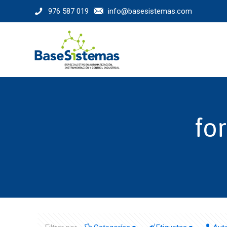
976 587 019
info@basesistemas.com
fo