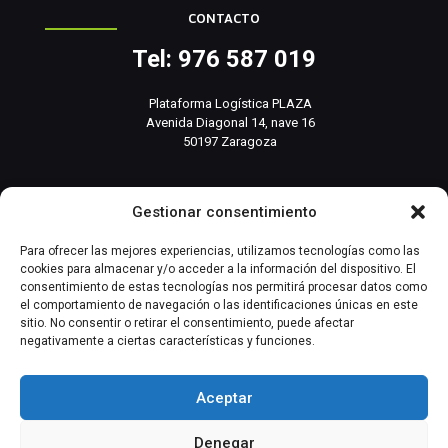
CONTACTO
Tel: 976 587 019
Plataforma Logística PLAZA
Avenida Diagonal 14, nave 16
50197 Zaragoza
info@basesistemas.com
Gestionar consentimiento
INFORMACIÓN RELEVANTE
Para ofrecer las mejores experiencias, utilizamos tecnologías como las
cookies para almacenar y/o acceder a la información del dispositivo. El
consentimiento de estas tecnologías nos permitirá procesar datos como
Producto
el comportamiento de navegación o las identificaciones únicas en este
sitio. No consentir o retirar el consentimiento, puede afectar
negativamente a ciertas características y funciones.
Automatización Industrial
Instrumentación Industrial
Aceptar
Denegar