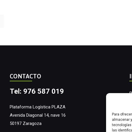
CONTACTO
Tel: 976 587 019
P
A
Plataforma Logística PLAZA
Para ofrece
Avenida Diagonal 14, nave 16
I
almacenar y
50197 Zaragoza
tecnologías
las identifi