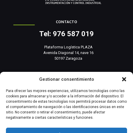
CONTACTO
Tel: 976 587 019
Plataforma Logística PLAZA
Avenida Diagonal 14, nave 16
50197 Zaragoza
info@basesistemas.com
Gestionar consentimiento
INFORMACIÓN RELEVANTE
Para ofrecer las mejores experiencias, utilizamos tecnologías como las
cookies para almacenar y/o acceder a la información del dispositivo. El
consentimiento de estas tecnologías nos permitirá procesar datos como
Producto
el comportamiento de navegación o las identificaciones únicas en este
sitio. No consentir o retirar el consentimiento, puede afectar
negativamente a ciertas características y funciones.
Automatización Industrial
Instrumentación Industrial