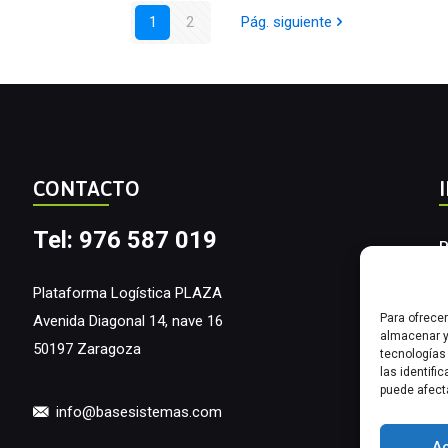
1
2
Pág. siguiente
CONTACTO
Tel: 976 587 019
P
A
Plataforma Logística PLAZA
Para ofrece
Avenida Diagonal 14, nave 16
I
almacenar y
50197 Zaragoza
tecnologías
las identifi
puede afect
info@basesistemas.com
A