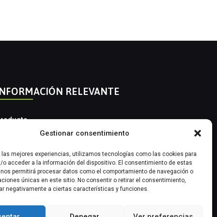
INFORMACIÓN RELEVANTE
roducto
Gestionar consentimiento
utomatización Industrial
r las mejores experiencias, utilizamos tecnologías como las cookies para
nstrumentación Industrial
/o acceder a la información del dispositivo. El consentimiento de estas
 nos permitirá procesar datos como el comportamiento de navegación o
caciones únicas en este sitio. No consentir o retirar el consentimiento,
ar negativamente a ciertas características y funciones.
ceptar
Denegar
Ver preferencias