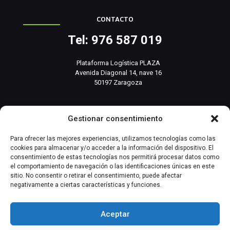
CONTACTO
Tel: 976 587 019
Plataforma Logística PLAZA
Avenida Diagonal 14, nave 16
50197 Zaragoza
info@basesistemas.com
Gestionar consentimiento
INFORMACIÓN RELEVANTE
Para ofrecer las mejores experiencias, utilizamos tecnologías como las
cookies para almacenar y/o acceder a la información del dispositivo. El
consentimiento de estas tecnologías nos permitirá procesar datos como
Producto
el comportamiento de navegación o las identificaciones únicas en este
sitio. No consentir o retirar el consentimiento, puede afectar
negativamente a ciertas características y funciones.
Automatización Industrial
Instrumentación Industrial
Aceptar