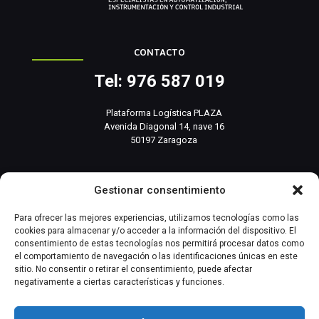
CONTACTO
Tel: 976 587 019
Plataforma Logística PLAZA
Avenida Diagonal 14, nave 16
50197 Zaragoza
info@basesistemas.com
Gestionar consentimiento
INFORMACIÓN RELEVANTE
Para ofrecer las mejores experiencias, utilizamos tecnologías como las
cookies para almacenar y/o acceder a la información del dispositivo. El
consentimiento de estas tecnologías nos permitirá procesar datos como
Producto
el comportamiento de navegación o las identificaciones únicas en este
sitio. No consentir o retirar el consentimiento, puede afectar
negativamente a ciertas características y funciones.
Automatización Industrial
Instrumentación Industrial