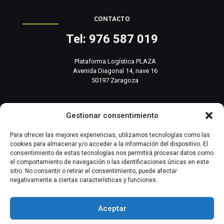
CONTACTO
Tel: 976 587 019
Plataforma Logística PLAZA
Avenida Diagonal 14, nave 16
50197 Zaragoza
info@basesistemas.com
Gestionar consentimiento
INFORMACIÓN RELEVANTE
Para ofrecer las mejores experiencias, utilizamos tecnologías como las
cookies para almacenar y/o acceder a la información del dispositivo. El
consentimiento de estas tecnologías nos permitirá procesar datos como
Producto
el comportamiento de navegación o las identificaciones únicas en este
sitio. No consentir o retirar el consentimiento, puede afectar
negativamente a ciertas características y funciones.
Automatización Industrial
Instrumentación Industrial
Aceptar