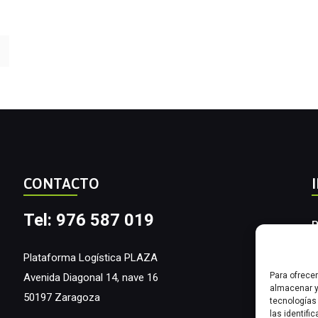
CONTACTO
Tel: 976 587 019
P
A
Plataforma Logística PLAZA
Para ofrece
Avenida Diagonal 14, nave 16
I
almacenar y
50197 Zaragoza
tecnologías
las identifi