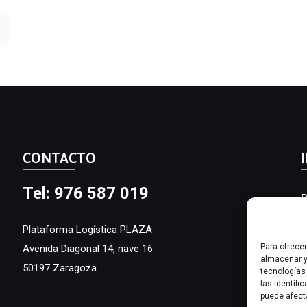
CONTACTO
Tel: 976 587 019
P
A
Plataforma Logística PLAZA
Para ofrece
Avenida Diagonal 14, nave 16
I
almacenar y
50197 Zaragoza
tecnologías
las identifi
puede afect